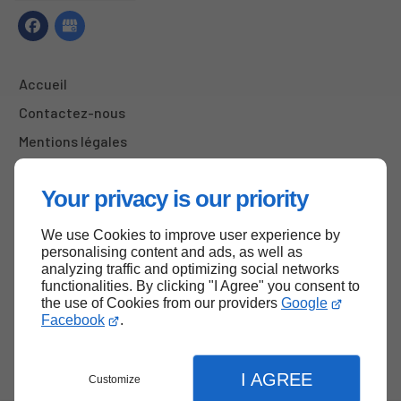
Accueil
Contactez-nous
Mentions légales
Plan du site
Your privacy is our priority
We use Cookies to improve user experience by
Haut de page
personalising content and ads, as well as
analyzing traffic and optimizing social networks
functionalities. By clicking "I Agree" you consent to
the use of Cookies from our providers
Google
Facebook
.
I AGREE
Customize