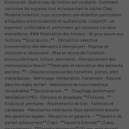
biosourcé) - Quel niveau de finition est souhaité - Comment
optimiser les espaces tout en respectant le cachet Chez
Moderne Isolation, nous accordons une attention particulière
à l'équilibre entre modernité et authenticité. L'objectif : un
logement confortable et performant qui conserve son âme
marseillaise. ### Réalisation des travaux : du gros œuvre aux
finitions **Gros œuvre :** - Démolition sélective
(conservation des éléments à réemployer) - Reprise de
structure si nécessaire - Mise en œuvre de l'isolation
biosourcée (murs, toiture, planchers) - Remplacement des
menuiseries si besoin **Réemploi et rénovation des éléments
anciens :** - Dépose soigneuse des tomettes, portes, piles
marseillaises - Nettoyage, restauration, traitement - Repose
dans les règles de l'art - Valorisation de tous matériaux
récupérables **Second œuvre :** - Chauffage performant -
Ventilation (VMC) - Cloisons et doublages **Finitions :** -
Enduits et peintures - Revêtements de sols - Faïences et
carrelages - Menuiseries intérieures Vous bénéficiez ensuite
des garanties légales : Réception et garantie : - **Garantie de
parfait achèvement** (1 an) - **Garantie biennale** (2 ans,
équipements) - **Garantie décennale** (10 ans, gros œuvre)