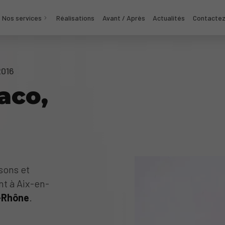
Nos services
Réalisations
Avant / Après
Actualités
Contacte
2016
aco,
sons et
nt à Aix-en-
-Rhône
.
n