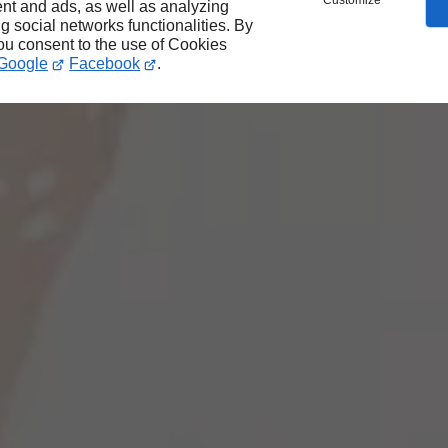
Customize
nt and ads, as well as analyzing
ng social networks functionalities. By
you consent to the use of Cookies
Google
Facebook
.