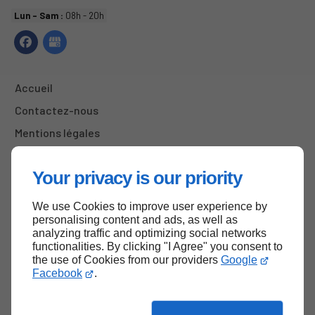
Lun - Sam :
08h - 20h
Accueil
Contactez-nous
Mentions légales
Plan du site
Your privacy is our priority
We use Cookies to improve user experience by
Haut de page
personalising content and ads, as well as
analyzing traffic and optimizing social networks
functionalities. By clicking "I Agree" you consent to
the use of Cookies from our providers
Google
Facebook
.