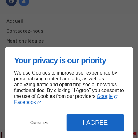
Accueil
Contactez-nous
Mentions légales
Plan du site
Your privacy is our priority
We use Cookies to improve user experience by
Haut de page
personalising content and ads, as well as
analyzing traffic and optimizing social networks
functionalities. By clicking "I Agree" you consent to
the use of Cookies from our providers
Google
Facebook
.
I AGREE
Customize