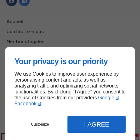
Accueil
Contactez-nous
Mentions légales
Plan du site
Your privacy is our priority
We use Cookies to improve user experience by
Haut de page
personalising content and ads, as well as
analyzing traffic and optimizing social networks
functionalities. By clicking "I Agree" you consent to
the use of Cookies from our providers
Google
Facebook
.
I AGREE
Customize